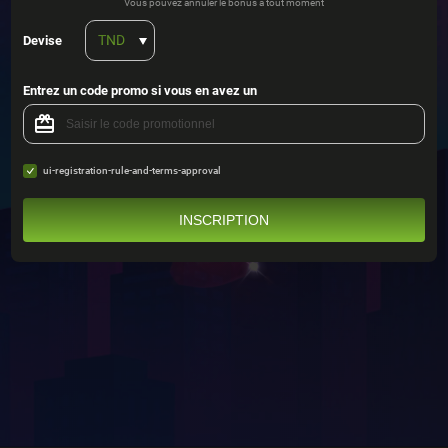
Vous pouvez annuler le bonus à tout moment
Devise
Entrez un code promo si vous en avez un
ui-registration-rule-and-terms-approval
INSCRIPTION