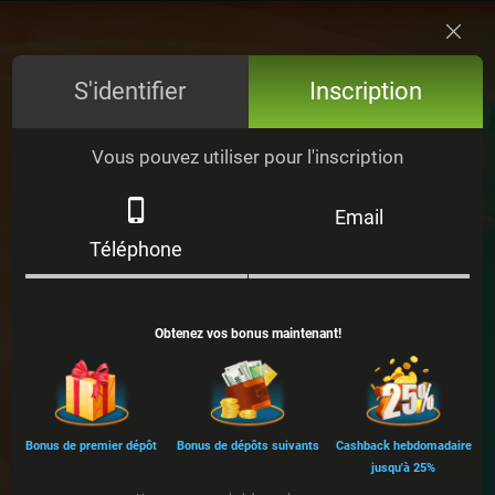
S'identifier
Inscription
Vous pouvez utiliser pour l'inscription
Email
Téléphone
Obtenez vos bonus maintenant!
Bonus de premier dépôt
Bonus de dépôts suivants
Cashback hebdomadaire
jusqu'à 25%